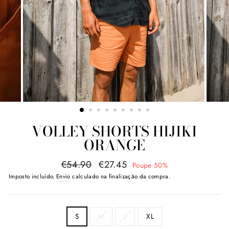
VOLLEY SHORTS HIJIKI
ORANGE
Preço
Valor
€54.90
€27.45
Poupe 50%
normal
promocional
Imposto incluído.
Envio
calculado na finalização da compra.
SIZE
S
M
L
XL