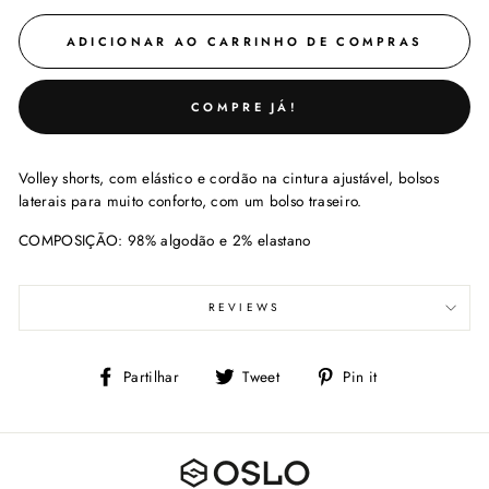
ADICIONAR AO CARRINHO DE COMPRAS
COMPRE JÁ!
Volley shorts, com elástico e cordão na cintura ajustável, bolsos
laterais para muito conforto, com um bolso traseiro.
COMPOSIÇÃO: 98% algodão e 2% elastano
REVIEWS
Partilhe
Tweet
Adicione
Partilhar
Tweet
Pin it
no
no
Facebook
Pinterest