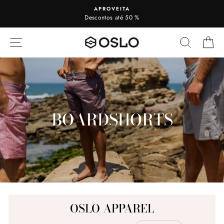
Visualizar
APROVEITA
Descontos até 50 %
NAVEGAÇÃO
PESQUI
C
BOARDSHORTS
OSLO APPAREL