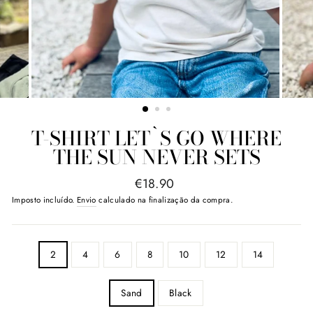
T-SHIRT LET`S GO WHERE
THE SUN NEVER SETS
Preço
€18.90
normal
Imposto incluído.
Envio
calculado na finalização da compra.
SIZE
2
4
6
8
10
12
14
COLOR
Sand
Black