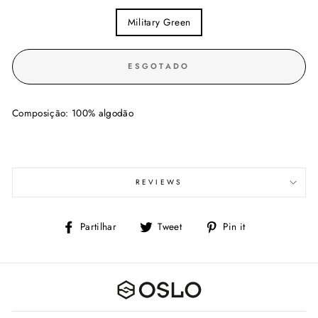
COLOR
Military Green
ESGOTADO
Composição: 100% algodão
REVIEWS
Partilhe
Tweet
Adicione
Partilhar
Tweet
Pin it
no
no
Facebook
Pinterest