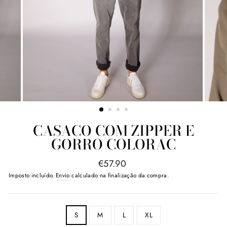
CASACO COM ZIPPER E
GORRO COLORAC
Preço
€57.90
normal
Imposto incluído.
Envio
calculado na finalização da compra.
SIZE
S
M
L
XL