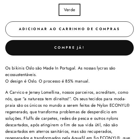
COLOR
Verde
ADICIONAR AO CARRINHO DE COMPRAS
COMPRE JÁ!
Os bikinis Oslo são Made In Portugal. As nossas lycras são
ecossustentáveis.
O design é Oslo. O processo é 85% manual.
A Carvico e Jersey Lomellina, nossos parceiros, acreditam, como
nós, que “a natureza tem direitos!”. Os seus tecidos para moda-
praia são os únicos no mundo a serem feitos de Nylon ECONYL®️
regenerado, que transforma problemas de desperdício em
soluções. Fluffs de carpetes, redes de pesca e outros nylons
descartados, após atingirem o fim de sua vida útil, não são
descartados em aterros sanitários, mas são recuperados,
regenerados e transformados pela Aquafil em fio ECONYL®️, que