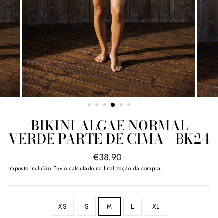
BIKINI ALGAE NORMAL
VERDE PARTE DE CIMA - BK24
Preço
€38.90
normal
Imposto incluído.
Envio
calculado na finalização da compra.
SIZE
XS
S
M
L
XL