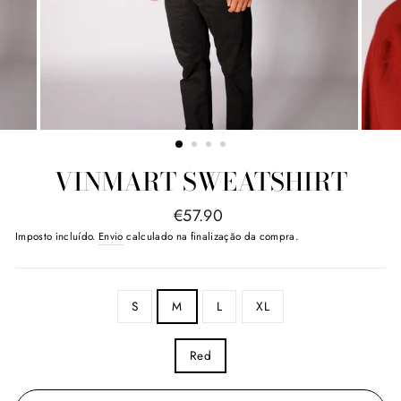
VINMART SWEATSHIRT
Preço
€57.90
normal
Imposto incluído.
Envio
calculado na finalização da compra.
SIZE
S
M
L
XL
COLOR
Red