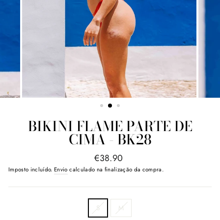
BIKINI FLAME PARTE DE
CIMA - BK28
Preço
€38.90
normal
Imposto incluído.
Envio
calculado na finalização da compra.
SIZE
S
M