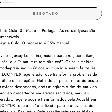
ESGOTADO
kinis Oslo são Made In Portugal. As nossas lycras são
ustentáveis.
ign é Oslo. O processo é 85% manual.
vico e Jersey Lomellina, nossos parceiros, acreditam,
nós, que “a natureza tem direitos!”. Os seus tecidos
moda-praia são os únicos no mundo a serem feitos de
n ECONYL®️ regenerado, que transforma problemas de
rdício em soluções. Fluffs de carpetes, redes de pesca e
s nylons descartados, após atingirem o fim de sua vida
 não são descartados em aterros sanitários, mas são
erados, regenerados e transformados pela Aquafil em
CONYL®️, que é então utilizado para produzir tecidos
migáveis. Por isso a Oslo escolhe fabricar os bikinis