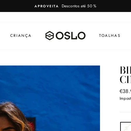
Descontos até 50 %
APROVEITA
CRIANÇA
TOALHAS
BI
CI
Preç
€38.
norm
Impost
SIZE
S