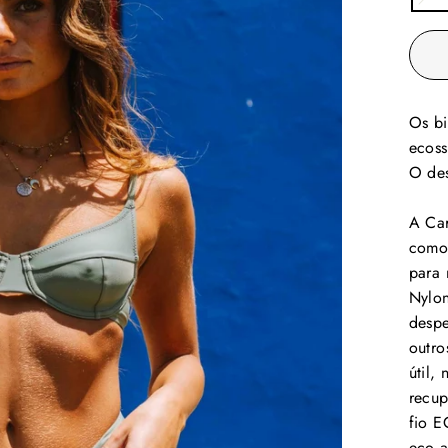
Os bi
ecoss
O des
A Car
como 
para 
Nylo
despe
outro
útil,
recup
fio E
eco a