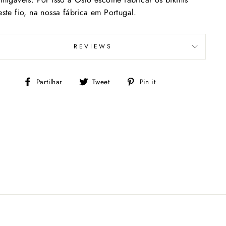
ste fio, na nossa fábrica em Portugal.
REVIEWS
Partilhe
Tweet
Adicione
Partilhar
Tweet
Pin it
no
no
Facebook
Pinterest