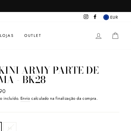
Instagram
Facebook
EUR
INICIAR SE
CAR
LOJAS
OUTLET
KINI ARMY PARTE DE
MA - BK28
o
90
al
o incluído.
Envio
calculado na finalização da compra.
M