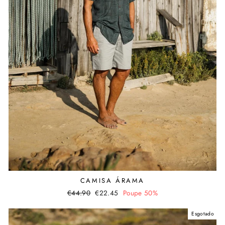
CAMISA ÁRAMA
Preço
€44.90
Valor
€22.45
Poupe 50%
normal
promocional
Esgotado