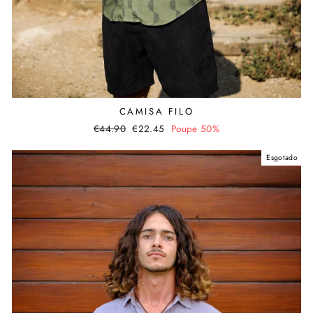
CAMISA FILO
Preço
€44.90
Valor
€22.45
Poupe 50%
normal
promocional
Esgotado