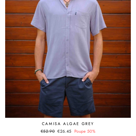
CAMISA ALGAE GREY
Preço
€52.90
Valor
€26.45
Poupe 50%