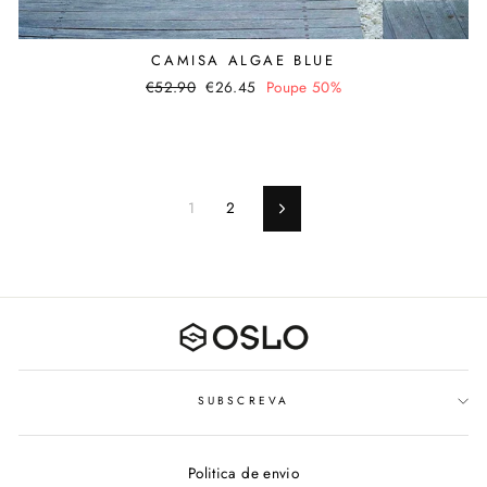
CAMISA ALGAE BLUE
Preço
€52.90
Valor
€26.45
Poupe 50%
normal
promocional
1
2
Seguinte
SUBSCREVA
Politica de envio