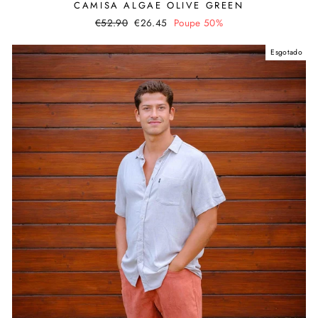
CAMISA ALGAE OLIVE GREEN
Preço
€52.90
Valor
€26.45
Poupe 50%
normal
promocional
Esgotado