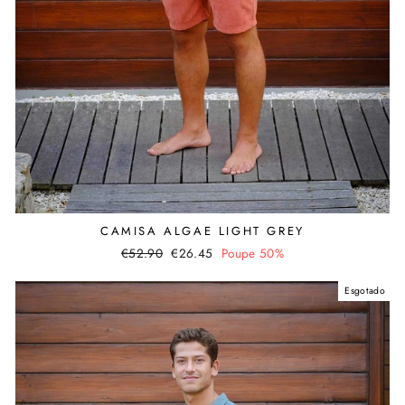
CAMISA ALGAE LIGHT GREY
Preço
€52.90
Valor
€26.45
Poupe 50%
normal
promocional
Esgotado