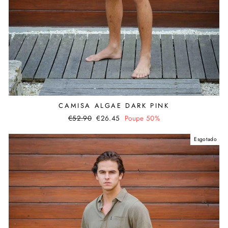
CAMISA ALGAE DARK PINK
Preço
€52.90
Valor
€26.45
Poupe 50%
normal
promocional
Esgotado