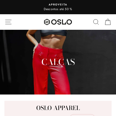
Visualizar
APROVEITA
Descontos até 50 %
NAVEGAÇÃO
PESQUI
C
CALÇAS
OSLO APPAREL